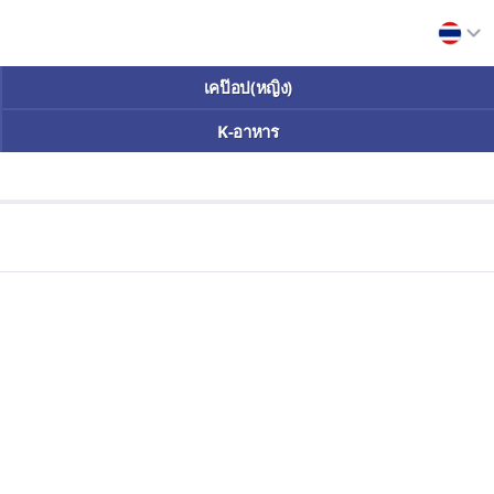
เคป๊อป(หญิง)
K-อาหาร