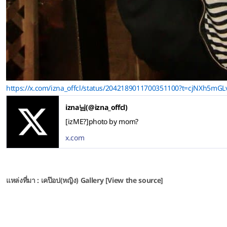
https://x.com/izna_offcl/status/2042189011700351100?t=cjNXh5m
izna님(@izna_offcl)
[izME?]photo by mom?
x.com
แหล่งที่มา : เคป๊อป(หญิง) Gallery [View the source]