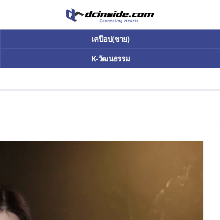
디
시
เคป๊อป(ชาย)
인
K-วัฒนธรรม
사
이
드