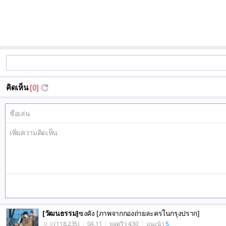
คิดเห็น
[0]
[วัฒนธรรม]
ซงคัง [ภาพจากกองถ่ายละครในกรุงปราก]
ㅇㅇ(118.235)
04.11
ยอดวิว 430
แนะนำ
5