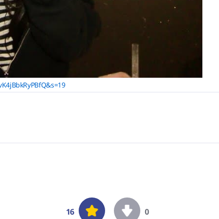
GLvK4jBbkRyPBfQ&s=19
16
0